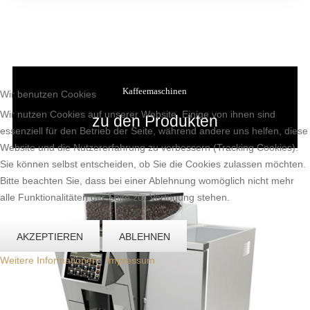
Kaffeemaschinen
Wir benutzen Cookies
Wir nutzen Cookies auf unserer Website. Einige von ihnen sind
zu den Produkten
essenziell für den Betrieb der Seite, während andere uns helfen, diese
Website und die Nutzererfahrung zu verbessern (Tracking Cookies).
Sie können selbst entscheiden, ob Sie die Cookies zulassen möchten.
Bitte beachten Sie, dass bei einer Ablehnung womöglich nicht mehr
alle Funktionalitäten der Seite zur Verfügung stehen.
AKZEPTIEREN
ABLEHNEN
Weitere Informationen
|
Impressum